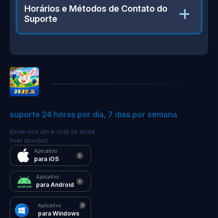
chat ao vivo disponível durante o horário de
BET, verifique a seção de perguntas frequentes,
Horários e Métodos de Contato do
atendimento. É importante incluir detalhes relevantes
onde são abordados problemas comuns, como
Suporte
para facilitar a resposta do suporte.
dificuldades para fazer login ou transações. Muitas
vezes, soluções rápidas e eficazes estão
O suporte do 3537 BET está disponível de segunda
disponíveis nessa área. Caso não encontre, anote o
a sexta-feira, das 9h às 18h. Você pode entrar em
erro ou mensagem que aparece para relatar ao
contato por e-mail ou através do chat online. Para
suporte de forma mais precisa.
uma melhor experiência, utilize o e-mail dedicado
para consultas específicas, como pagamentos ou
cadastro. Sempre forneça informações detalhadas
sobre sua solicitação para agilizar o atendimento.
suporte 24 horas por dia, 7 dias por semana
Envie-nos um e-mail se ainda
tiver dúvidas!
Aplicativo
para iOS
Aplicativo
para Android
Aplicativo
para Windows