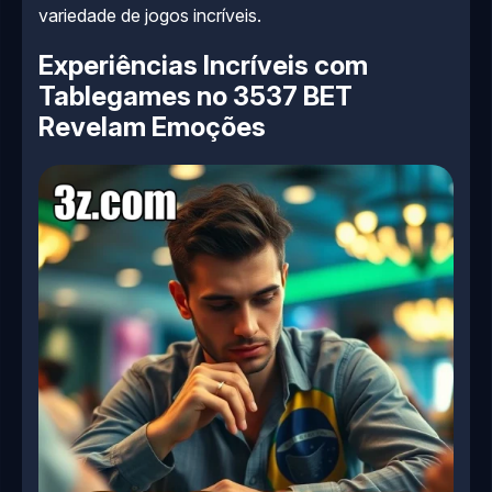
variedade de jogos incríveis.
Experiências Incríveis com
Tablegames no 3537 BET
Revelam Emoções