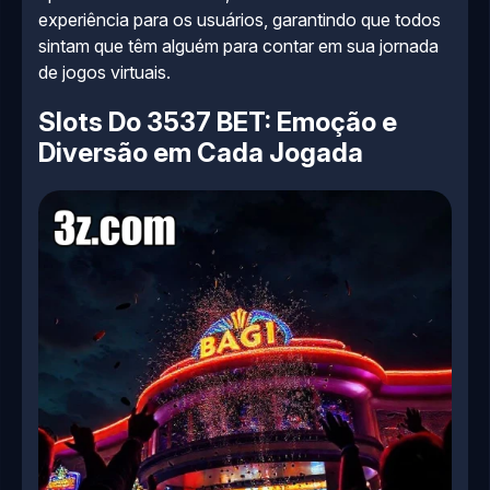
experiência para os usuários, garantindo que todos
sintam que têm alguém para contar em sua jornada
de jogos virtuais.
Slots Do 3537 BET: Emoção e
Diversão em Cada Jogada