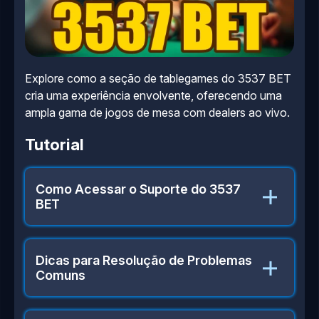
Explore como a seção de tablegames do 3537 BET
cria uma experiência envolvente, oferecendo uma
ampla gama de jogos de mesa com dealers ao vivo.
Tutorial
Como Acessar o Suporte do 3537
BET
Para acessar o suporte do 3537 BET, visite a seção
de atendimento ao cliente disponível no rodapé do
Dicas para Resolução de Problemas
site. Clique na opção 'Suporte' para abrir um
Comuns
formulário onde você pode descrever sua dúvida ou
problema. No caso de assuntos urgentes, utilize o
Antes de entrar em contato com o suporte do 3537