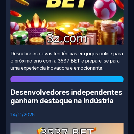
Descubra as novas tendências em jogos online para
o próximo ano com a 3537 BET e prepare-se para
uma experiência inovadora e emocionante.
Desenvolvedores independentes
ganham destaque na indústria
14/11/2025