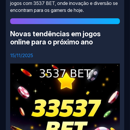
jogos com 3537 BET, onde inovação e diversão se
encontram para os gamers de hoje.
Novas tendências em jogos
online para o próximo ano
15/11/2025