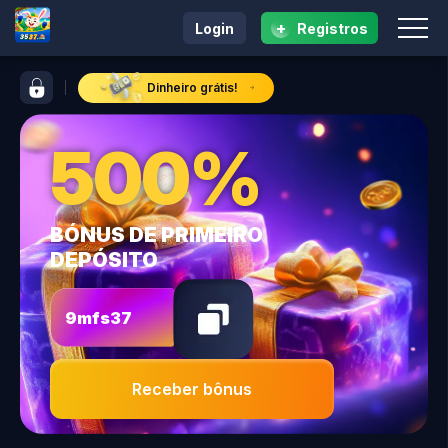
+
Login
Registros
navegação 3537 BET
barra de controles 3537 BET
Dinheiro grátis!
500%
BÓNUS DE PRIMEIRO
DEPÓSITO
9mfs37
Receber bônus