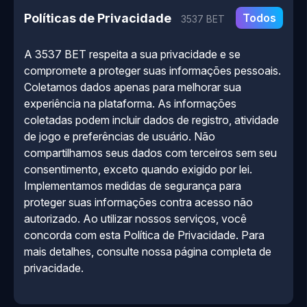
Políticas de Privacidade
Todos
3537 BET
A 3537 BET respeita a sua privacidade e se
compromete a proteger suas informações pessoais.
Coletamos dados apenas para melhorar sua
experiência na plataforma. As informações
coletadas podem incluir dados de registro, atividade
de jogo e preferências de usuário. Não
compartilhamos seus dados com terceiros sem seu
consentimento, exceto quando exigido por lei.
Implementamos medidas de segurança para
proteger suas informações contra acesso não
autorizado. Ao utilizar nossos serviços, você
concorda com esta Política de Privacidade. Para
mais detalhes, consulte nossa página completa de
privacidade.