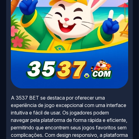
A 3537 BET se destaca por oferecer uma
experiência de jogo excepcional com uma interface
intuitiva e fácil de usar. Os jogadores podem
navegar pela plataforma de forma rápida e eficiente,
permitindo que encontrem seus jogos favoritos sem
complicações. Com design responsivo, a plataforma